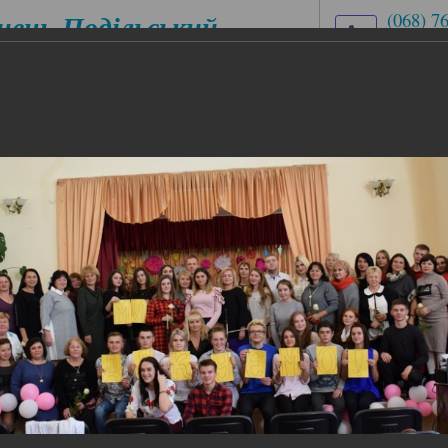
нець-Подільський
(068) 7
(03849)
медичний
med.uch
ховий коледж
вул. Ів
ЕСІЙНІ
ЦИКЛОВІ КОМІСІЇ
АБІТУРІЄНТУ
ІАЛЬНОСТІ
ить Вам по праву
ь Вам по праву
раву
 коли настрій усієї країни особливо піднесений і раді
іти, день, коли навчальні заклади майорять осінніми к