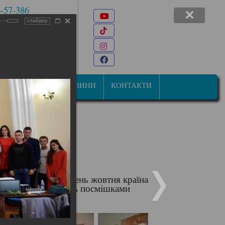
6-57-386
Youtube
 7-47-34
слайдер
TikTok
22@ukr.net
Instagram
ана Мазепи, 31
Facebook
СТУДЕНТАМ
НОВИНИ
КОНТАКТИ
сний. У перший тиждень жовтня країна
вітами і розквітають посмішками