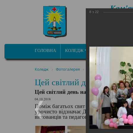
Кам'я
8
з
22
фа
ОСВІТНЬО ПРОФ
ГОЛОВНА
КОЛЕДЖ
ПРОГРАМИ/СПЕЦ
Коледж
Фотогалерея
Цей світлий день належ
Цей світлий день належит
Цей світлий день належить Вам по п
04.10.2018
Поміж багатьох свят у календарі є день,
урочисто відзначає День працівників осв
вихованців та педагогів.