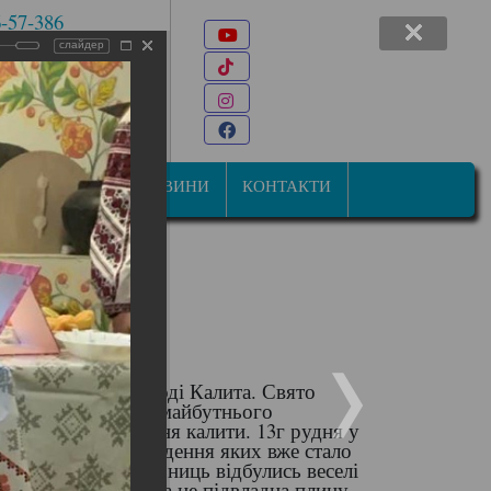
6-57-386
Youtube
 7-47-34
слайдер
TikTok
22@ukr.net
Instagram
ана Мазепи, 31
Facebook
СТУДЕНТАМ
НОВИНИ
КОНТАКТИ
е називають у народі Калита. Свято
кали собі пару для майбутнього
 ритуальне кусання калити. 13г рудня у
 вечорниці, проведення яких вже стало
проведення вечорниць відбулись веселі
тмосферу свята, яка не підвладна плину