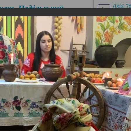
нець-Подільський
(068) 7
(03849)
медичний
med.uch
ховий коледж
вул. Ів
ЕСІЙНІ
ЦИКЛОВІ КОМІСІЇ
АБІТУРІЄНТУ
ІАЛЬНОСТІ
й, Андрію, даруй нам надію!»
й, Андрію, даруй нам надію!»
даруй нам надію!»
найцікавіше – день Андрія Первозваного, чи як його щ
довженням молодіжних гулянь, де хлопці та дівчата шу
ють дохристиянський характер: ворожіння, закликання,
ого медичного фахового коледжу відбулися Андріївські
хователя Оксани Оксана Бурденюк Відтворивши обряд 
еники. А головним є те, що знову вдалось порину в ту а