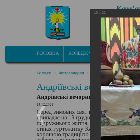
Кам'я
10
з
22
фа
ОСВІТНЬО ПРОФ
ГОЛОВНА
КОЛЕДЖ
ПРОГРАМИ/СПЕЦ
Коледж
Фотогалерея
Андріївські вечорниці «О
Андріївські вечорниці «О
Андріївські вечорниці «Ой, Андрію, 
13.12.2021
Серед зимових свят виділяється мабуть 
припадає на 13 грудня і є логічним про
подружнього життя. Звичаї та обряди ма
стінах гуртожитку Кам’янець-Подільськ
хорошою традицією підкерівництвом ви
забави, і душевні розмови, і смачні вар