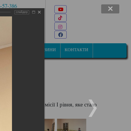
6-57-386
Youtube
 7-47-34
слайдер
TikTok
22@ukr.net
Instagram
ана Мазепи, 31
Facebook
СТУДЕНТАМ
НОВИНИ
КОНТАКТИ
ого року
 атестаційної комісії І рівня, яке стало