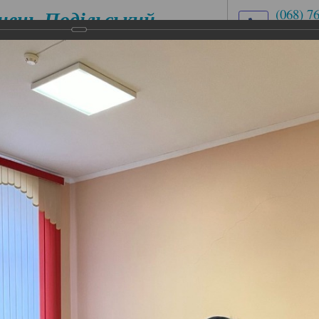
нець-Подільський
(068) 7
(03849)
медичний
med.uch
ховий коледж
вул. Ів
ЕСІЙНІ
ЦИКЛОВІ КОМІСІЇ
АБІТУРІЄНТУ
ІАЛЬНОСТІ
таційного періоду 2022-2023 навчального року
ційного періоду 2022-2023 навчальн
іоду 2022-2023 навчального року
ському медичному фаховому коледжі відбулось засідання
оду 2022-2023 навчального року.