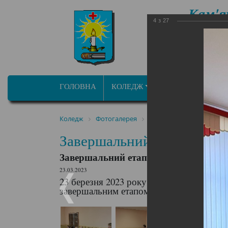
Кам'я
4
з
27
фа
ОСВІТНЬО ПРОФ
ГОЛОВНА
КОЛЕДЖ
ПРОГРАМИ/СПЕЦ
Коледж
Фотогалерея
Завершальний етап атес
Завершальний етап атеста
Завершальний етап атестаційного пер
23.03.2023
23 березня 2023 року у Кам'янець-Поділь
завершальним етапом атестаційного пері