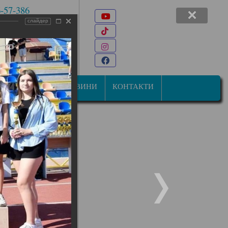
6-57-386
Youtube
 7-47-34
слайдер
TikTok
22@ukr.net
Instagram
ана Мазепи, 31
Facebook
СТУДЕНТАМ
НОВИНИ
КОНТАКТИ