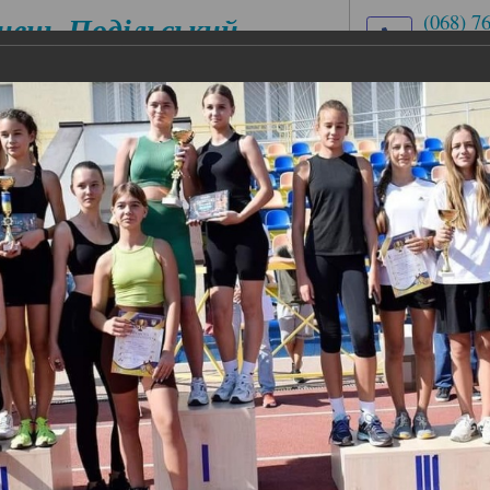
нець-Подільський
(068) 7
(03849)
медичний
med.uch
ховий коледж
вул. Ів
ЕСІЙНІ
ЦИКЛОВІ КОМІСІЇ
АБІТУРІЄНТУ
ІАЛЬНОСТІ