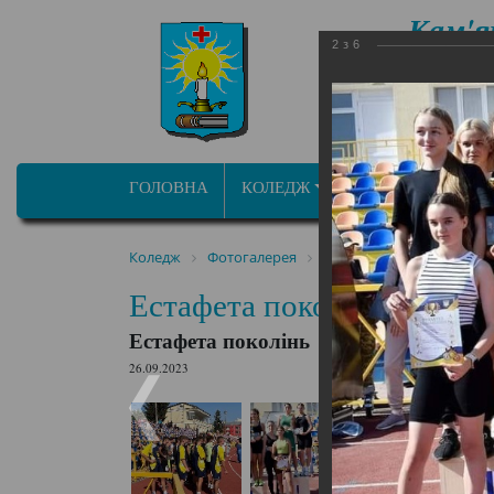
Кам'я
2
з
6
фа
ОСВІТНЬО ПРОФ
ГОЛОВНА
КОЛЕДЖ
ПРОГРАМИ/СПЕЦ
Коледж
Фотогалерея
Естафета поколінь
Естафета поколінь
Естафета поколінь
26.09.2023