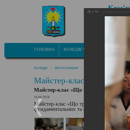
Кам'я
25
з
74
фа
ОСВІТНЬО ПРОФ
ГОЛОВНА
КОЛЕДЖ
ПРОГРАМИ/СПЕЦ
Коледж
Фотогалерея
Майстер-клас «Що треба
Майстер-клас «Що треба 
Майстер-клас «Що треба їсти щодня»
16.04.2018
Майстер-клас «Що треба їсти щодня» в р
фундаментальних та професійно-орієнто