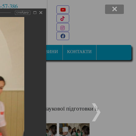
6-57-386
Youtube
 7-47-34
слайдер
TikTok
22@ukr.net
Instagram
ана Мазепи, 31
Facebook
СТУДЕНТАМ
НОВИНИ
КОНТАКТИ
ісії природничо-наукової підготовки із