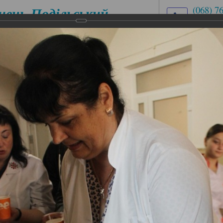
нець-Подільський
(068) 7
(03849)
медичний
med.uch
ховий коледж
вул. Ів
ЕСІЙНІ
ЦИКЛОВІ КОМІСІЇ
АБІТУРІЄНТУ
ІАЛЬНОСТІ
 їсти щодня»
їсти щодня»
амках Всесвітнього дня здоров’я та тижня циклової ком
ваних дисциплін