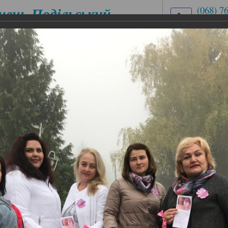
нець-Подільський
(068) 7
(03849)
медичний
med.uch
ховий коледж
вул. Ів
ЕСІЙНІ
ЦИКЛОВІ КОМІСІЇ
АБІТУРІЄНТУ
ІАЛЬНОСТІ
ищена
ена
знана – значить захищена»