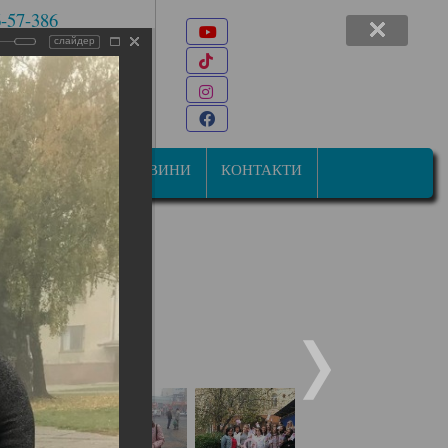
6-57-386
Youtube
 7-47-34
слайдер
TikTok
22@ukr.net
Instagram
ана Мазепи, 31
Facebook
СТУДЕНТАМ
НОВИНИ
КОНТАКТИ