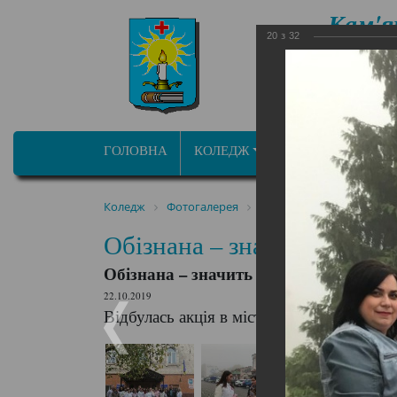
Кам'я
20
з
32
фа
ОСВІТНЬО ПРОФ
ГОЛОВНА
КОЛЕДЖ
ПРОГРАМИ/СПЕЦ
Коледж
Фотогалерея
Обізнана – значить зах
Обізнана – значить захищ
Обізнана – значить захищена
22.10.2019
Відбулась акція в місті під гаслом «Обі