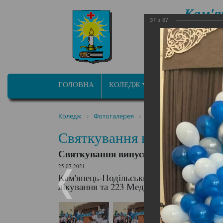
Кам'я
37
з
67
фа
ОСВІТНЬО ПРОФ
ГОЛОВНА
КОЛЕДЖ
ПРОГРАМИ/СПЕЦ
Коледж
Фотогалерея
Святкування випуску сту
Святкування випуску студ
Святкування випуску студентів
25.07.2021
Кам'янець-Подільський медичний фаховий
лікування та 223 Медсестринство Лікува