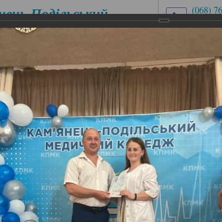
нець-Подільський
(068) 7
(03849)
медичний
med.uch
ховий коледж
вул. Ів
ЕСІЙНІ
ЦИКЛОВІ КОМІСІЇ
АБІТУРІЄНТУ
ІАЛЬНОСТІ
дентів
ентів
 коледж святкував випуск студентів спеціальностей 22
льна справа.