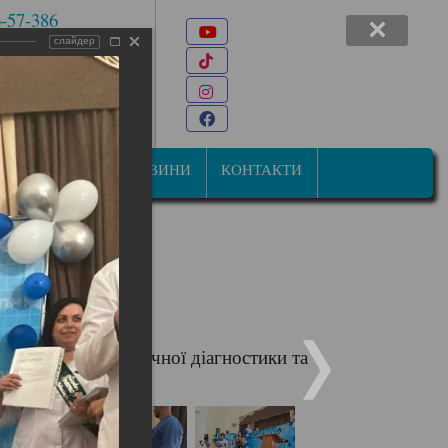
6-57-386
Youtube
 7-47-34
слайдер
TikTok
22@ukr.net
Instagram
ана Мазепи, 31
Facebook
СТУДЕНТАМ
НОВИНИ
КОНТАКТИ
4 Технології медичної діагностики та