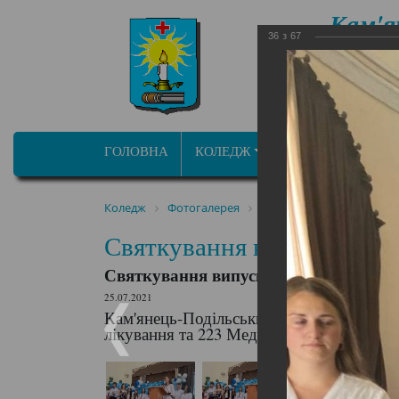
Кам'я
36
з
67
фа
ОСВІТНЬО ПРОФ
ГОЛОВНА
КОЛЕДЖ
ПРОГРАМИ/СПЕЦ
Коледж
Фотогалерея
Святкування випуску сту
Святкування випуску студ
Святкування випуску студентів
25.07.2021
Кам'янець-Подільський медичний фаховий
лікування та 223 Медсестринство Лікува