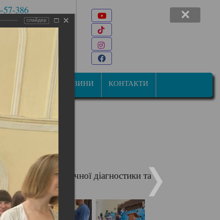
6-57-386
Youtube
 7-47-34
слайдер
TikTok
22@ukr.net
Instagram
ана Мазепи, 31
Facebook
СТУДЕНТАМ
НОВИНИ
КОНТАКТИ
4 Технології медичної діагностики та