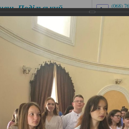
нець-Подільський
(068) 7
(03849)
медичний
med.uch
ховий коледж
вул. Ів
ЕСІЙНІ
ЦИКЛОВІ КОМІСІЇ
АБІТУРІЄНТУ
ІАЛЬНОСТІ
дентів
ентів
 коледж святкував випуск студентів спеціальностей 22
льна справа.