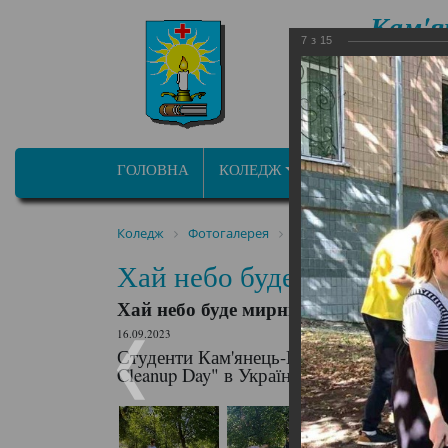
Кам'я
7
з
15
фа
ОСВІТНЬО ПРОФ
ГОЛОВНА
КОЛЕДЖ
ПРОГРАМИ/СПЕЦ
Коледж
Фотогалерея
Хай небо буде мирним, а
Хай небо буде мирним, а 
Хай небо буде мирним, а Україна чис
16.09.2023
Студенти Кам'янець-Подільського медич
Cleanup Day" в Україні