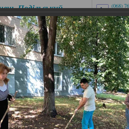
нець-Подільський
(068) 7
(03849)
медичний
med.uch
ховий коледж
вул. Ів
ЕСІЙНІ
ЦИКЛОВІ КОМІСІЇ
АБІТУРІЄНТУ
ІАЛЬНОСТІ
 Україна чистою!
Україна чистою!
тою!
ного фахового коледжу підтримали щорічну подію - Вс