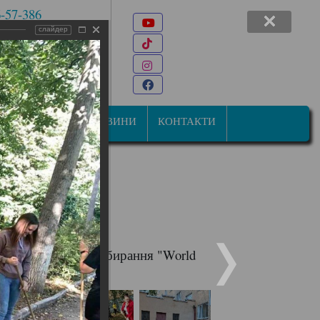
6-57-386
Youtube
 7-47-34
слайдер
TikTok
22@ukr.net
Instagram
ана Мазепи, 31
Facebook
СТУДЕНТАМ
НОВИНИ
КОНТАКТИ
есвітній день прибирання "World