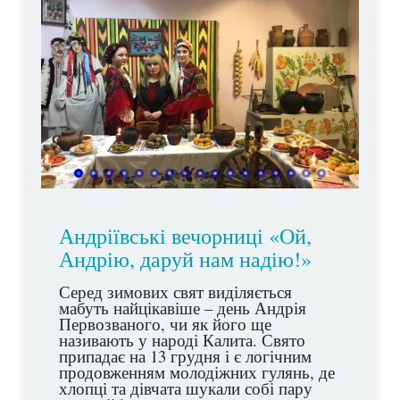
Андріївські вечорниці «Ой,
Андрію, даруй нам надію!»
Серед зимових свят виділяється
мабуть найцікавіше – день Андрія
Первозваного, чи як його ще
називають у народі Калита. Свято
припадає на 13 грудня і є логічним
продовженням молодіжних гулянь, де
хлопці та дівчата шукали собі пару