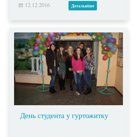
12.12.2016
Христа.
Детальніше
День студента у гуртожитку