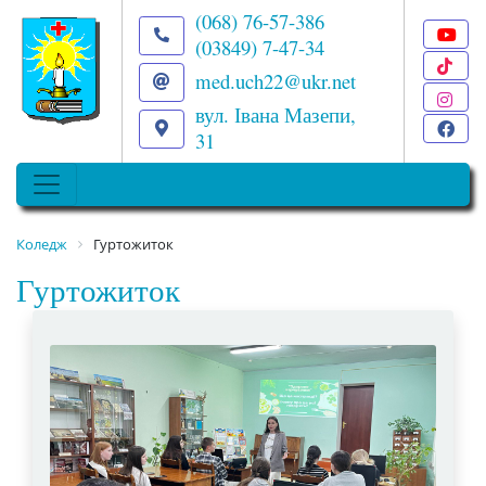
(068) 76-57-386
(03849) 7-47-34
T
med.uch22@ukr.net
I
вул. Івана Мазепи,
F
31
Коледж
Гуртожиток
Гуртожиток