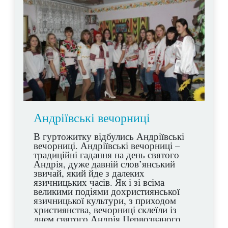
Андріївські вечорниці
В гуртожитку відбулись Андріївські
вечорниці. Андріївські вечорниці –
традиційні гадання на день святого
Андрія, дуже давній слов’янський
звичай, який йде з далеких
язичницьких часів. Як і зі всіма
великими подіями дохристиянської
язичницької культури, з приходом
християнства, вечорниці склеїли із
днем святого Андрія Первозваного,
одного з дванадцяти апостолів