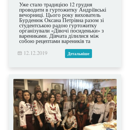
Уже стало традицією 12 грудня
проводити в гуртожитку Андріївські
вечорниці. Цього року вихователь
Бурденюк Оксана Петрівна разом зі
студентською радою гуртожитку
організували «Дівочі посиденьки» з
варениками. Дівчата ділилися між
собою рецептами вареників та
смакували їх, співали українських
пісень та заглядали у своє майбутнє,
12.12.2019
Детальніше
розмовляли про найпотаємніше та
фотографувалися на згадку. Цей
справді зимовий вечір подарував
незабутні враження усім присутнім!