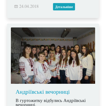
24.04.2018
Детальніше
Андріївські вечорниці
В гуртожитку відбулись Андріївські
вечорниці.