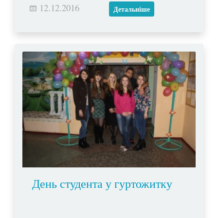
12.12.2016
Христа.
Детальніше
День студента у гуртожитку