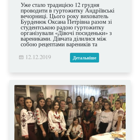
Уже стало традицією 12 грудня
проводити в гуртожитку Андріївські
вечорниці. Цього року вихователь
Бурденюк Оксана Петрівна разом зі
студентською радою гуртожитку
організували «Дівочі посиденьки» з
варениками. Дівчата ділилися між
собою рецептами вареників та
смакували їх, співали українських
пісень та заглядали у своє майбутнє,
12.12.2019
Детальніше
розмовляли про найпотаємніше та
фотографувалися на згадку. Цей
справді зимовий вечір подарував
незабутні враження усім присутнім!