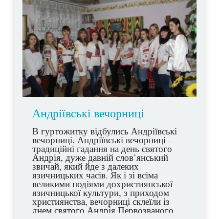
Андріївські вечорниці
В гуртожитку відбулись Андріївські
вечорниці. Андріївські вечорниці –
традиційні гадання на день святого
Андрія, дуже давній слов’янський
звичай, який йде з далеких
язичницьких часів. Як і зі всіма
великими подіями дохристиянської
язичницької культури, з приходом
християнства, вечорниці склеїли із
днем святого Андрія Первозваного,
одного з дванадцяти апостолів