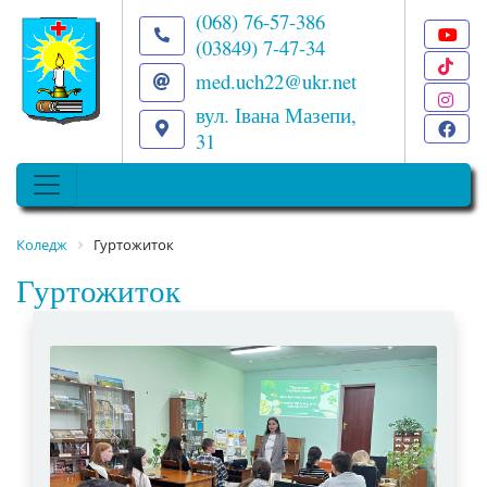
(068) 76-57-386
(03849) 7-47-34
T
med.uch22@ukr.net
I
вул. Івана Мазепи,
F
31
Коледж
Гуртожиток
Гуртожиток