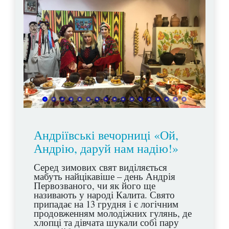
Андріївські вечорниці «Ой,
Андрію, даруй нам надію!»
Серед зимових свят виділяється
мабуть найцікавіше – день Андрія
Первозваного, чи як його ще
називають у народі Калита. Свято
припадає на 13 грудня і є логічним
продовженням молодіжних гулянь, де
хлопці та дівчата шукали собі пару