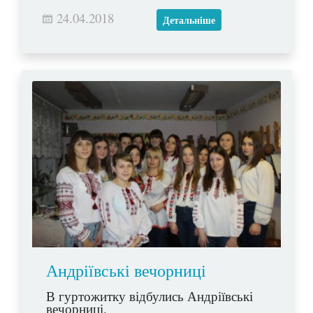
24.04.2018
Детальніше
Андріївські вечорниці
В гуртожитку відбулись Андріївські
вечорниці.