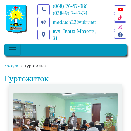
(068) 76-57-386
(03849) 7-47-34
T
med.uch22@ukr.net
I
вул. Івана Мазепи,
F
31
Коледж
Гуртожиток
Гуртожиток