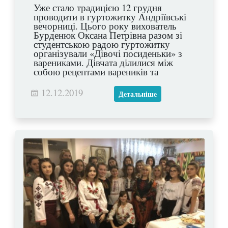
Уже стало традицією 12 грудня
проводити в гуртожитку Андріївські
вечорниці. Цього року вихователь
Бурденюк Оксана Петрівна разом зі
студентською радою гуртожитку
організували «Дівочі посиденьки» з
варениками. Дівчата ділилися між
собою рецептами вареників та
смакували їх, співали українських
пісень та заглядали у своє майбутнє,
12.12.2019
Детальніше
розмовляли про найпотаємніше та
фотографувалися на згадку. Цей
справді зимовий вечір подарував
незабутні враження усім присутнім!