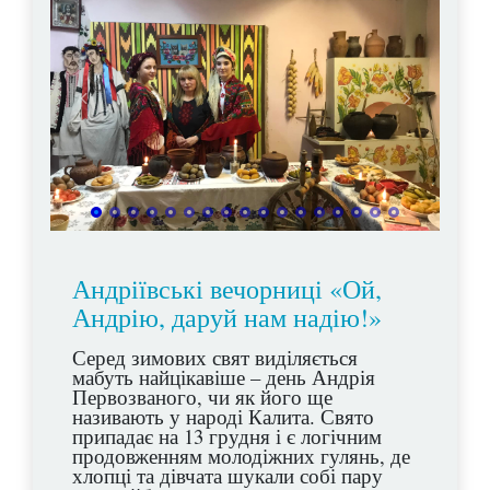
Андріївські вечорниці «Ой,
Андрію, даруй нам надію!»
Серед зимових свят виділяється
мабуть найцікавіше – день Андрія
Первозваного, чи як його ще
називають у народі Калита. Свято
припадає на 13 грудня і є логічним
продовженням молодіжних гулянь, де
хлопці та дівчата шукали собі пару