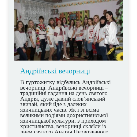
Андріївські вечорниці
В гуртожитку відбулись Андріївські
вечорниці. Андріївські вечорниці –
традиційні гадання на день святого
Андрія, дуже давній слов’янський
звичай, який йде з далеких
язичницьких часів. Як і зі всіма
великими подіями дохристиянської
язичницької культури, з приходом
християнства, вечорниці склеїли із
днем святого Андрія Первозваного,
одного з дванадцяти апостолів