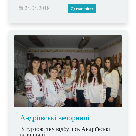
24.04.2018
Детальніше
Андріївські вечорниці
В гуртожитку відбулись Андріївські
вечорниці.