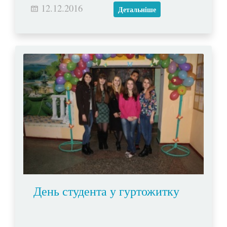
12.12.2016
Христа.
Детальніше
День студента у гуртожитку