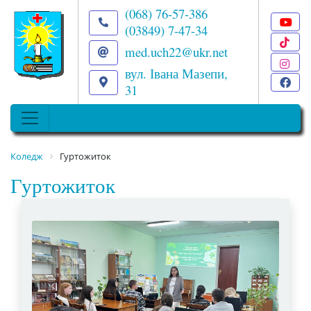
(068) 76-57-386
(03849) 7-47-34
T
med.uch22@ukr.net
I
вул. Івана Мазепи,
F
31
Коледж
Гуртожиток
Гуртожиток