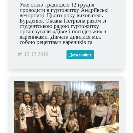
Уже стало традицією 12 грудня
проводити в гуртожитку Андріївські
вечорниці. Цього року вихователь
Бурденюк Оксана Петрівна разом зі
студентською радою гуртожитку
організували «Дівочі посиденьки» з
варениками. Дівчата ділилися між
собою рецептами вареників та
смакували їх, співали українських
пісень та заглядали у своє майбутнє,
12.12.2019
Детальніше
розмовляли про найпотаємніше та
фотографувалися на згадку. Цей
справді зимовий вечір подарував
незабутні враження усім присутнім!