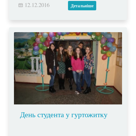
12.12.2016
Христа.
Детальніше
День студента у гуртожитку