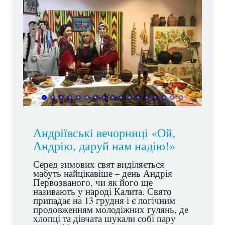
Андріївські вечорниці «Ой,
Андрію, даруй нам надію!»
Серед зимових свят виділяється
мабуть найцікавіше – день Андрія
Первозваного, чи як його ще
називають у народі Калита. Свято
припадає на 13 грудня і є логічним
продовженням молодіжних гулянь, де
хлопці та дівчата шукали собі пару