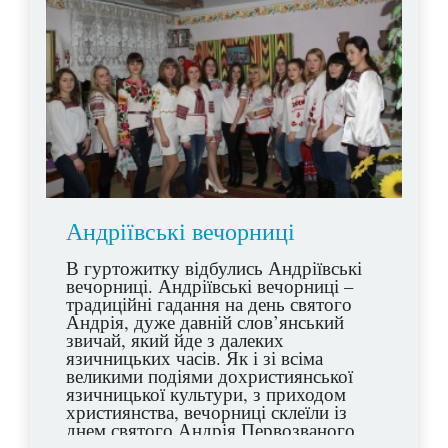
Андріївські вечорниці
В гуртожитку відбулись Андріївські
вечорниці. Андріївські вечорниці –
традиційні гадання на день святого
Андрія, дуже давній слов’янський
звичай, який йде з далеких
язичницьких часів. Як і зі всіма
великими подіями дохристиянської
язичницької культури, з приходом
християнства, вечорниці склеїли із
днем святого Андрія Первозваного,
одного з дванадцяти апостолів