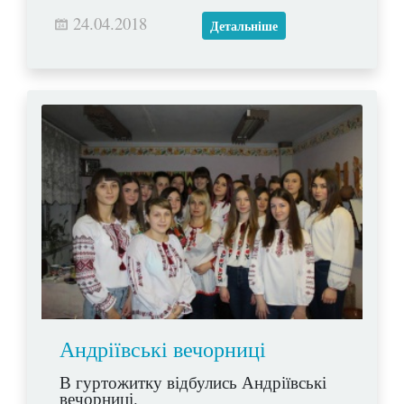
24.04.2018
Детальніше
Андріївські вечорниці
В гуртожитку відбулись Андріївські
вечорниці.