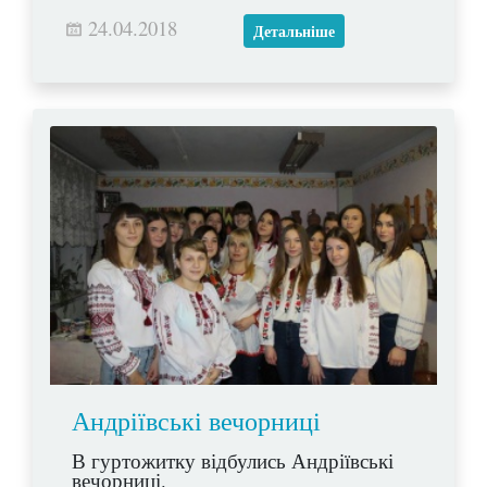
24.04.2018
Детальніше
Андріївські вечорниці
В гуртожитку відбулись Андріївські
вечорниці.