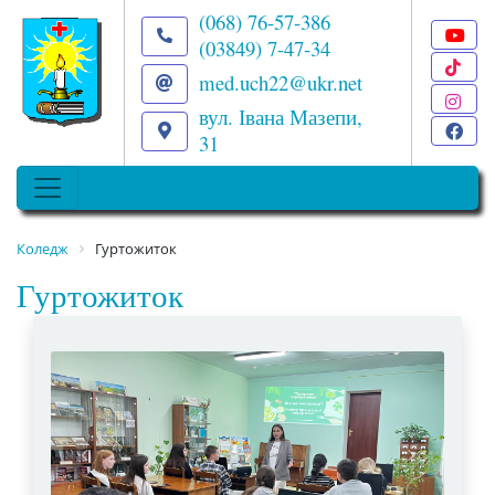
(068) 76-57-386
(03849) 7-47-34
T
med.uch22@ukr.net
I
вул. Івана Мазепи,
F
31
Коледж
Гуртожиток
Гуртожиток