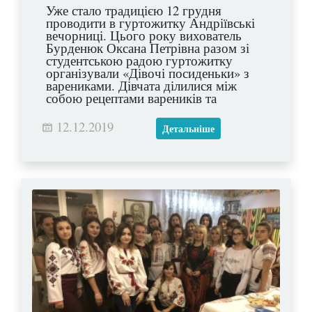
Уже стало традицією 12 грудня
проводити в гуртожитку Андріївські
вечорниці. Цього року вихователь
Бурденюк Оксана Петрівна разом зі
студентською радою гуртожитку
організували «Дівочі посиденьки» з
варениками. Дівчата ділилися між
собою рецептами вареників та
смакували їх, співали українських
пісень та заглядали у своє майбутнє,
12.12.2019
Детальніше
розмовляли про найпотаємніше та
фотографувалися на згадку. Цей
справді зимовий вечір подарував
незабутні враження усім присутнім!