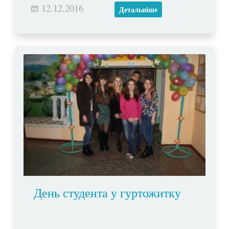
12.12.2016
Христа.
Детальніше
День студента у гуртожитку