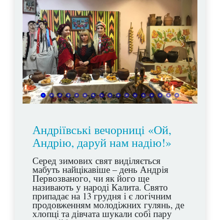
Андріївські вечорниці «Ой,
Андрію, даруй нам надію!»
Серед зимових свят виділяється
мабуть найцікавіше – день Андрія
Первозваного, чи як його ще
називають у народі Калита. Свято
припадає на 13 грудня і є логічним
продовженням молодіжних гулянь, де
хлопці та дівчата шукали собі пару