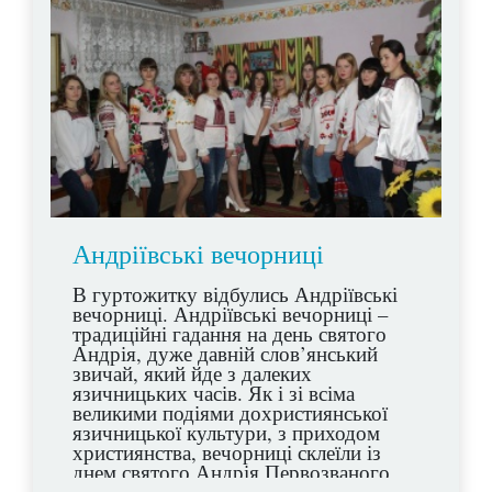
Андріївські вечорниці
В гуртожитку відбулись Андріївські
вечорниці. Андріївські вечорниці –
традиційні гадання на день святого
Андрія, дуже давній слов’янський
звичай, який йде з далеких
язичницьких часів. Як і зі всіма
великими подіями дохристиянської
язичницької культури, з приходом
християнства, вечорниці склеїли із
днем святого Андрія Первозваного,
одного з дванадцяти апостолів