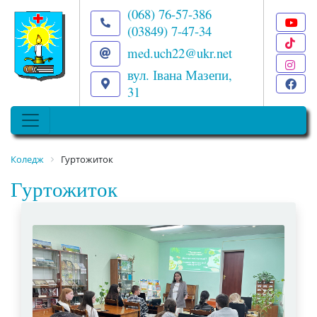
(068) 76-57-386
(03849) 7-47-34
T
med.uch22@ukr.net
I
вул. Івана Мазепи,
F
31
Коледж
Гуртожиток
Гуртожиток