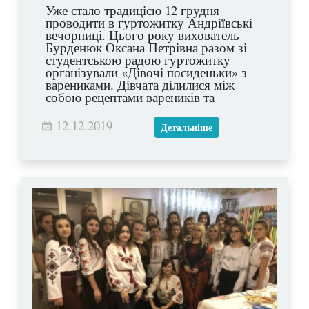
Уже стало традицією 12 грудня
проводити в гуртожитку Андріївські
вечорниці. Цього року вихователь
Бурденюк Оксана Петрівна разом зі
студентською радою гуртожитку
організували «Дівочі посиденьки» з
варениками. Дівчата ділилися між
собою рецептами вареників та
смакували їх, співали українських
пісень та заглядали у своє майбутнє,
12.12.2019
Детальніше
розмовляли про найпотаємніше та
фотографувалися на згадку. Цей
справді зимовий вечір подарував
незабутні враження усім присутнім!