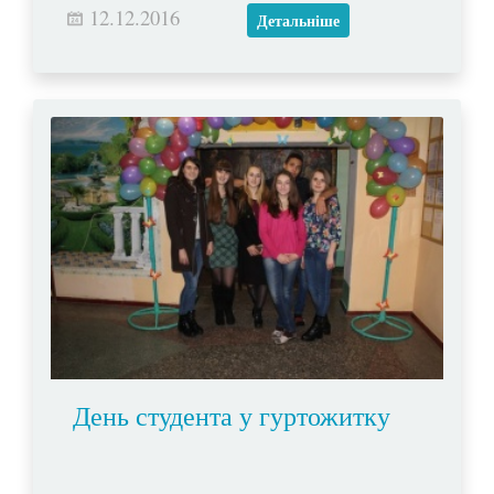
12.12.2016
Христа.
Детальніше
День студента у гуртожитку