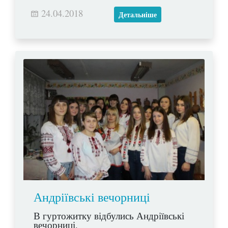
24.04.2018
Детальніше
Андріївські вечорниці
В гуртожитку відбулись Андріївські
вечорниці.