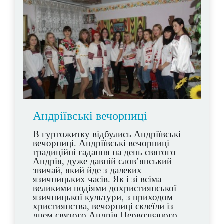
Андріївські вечорниці
В гуртожитку відбулись Андріївські
вечорниці. Андріївські вечорниці –
традиційні гадання на день святого
Андрія, дуже давній слов’янський
звичай, який йде з далеких
язичницьких часів. Як і зі всіма
великими подіями дохристиянської
язичницької культури, з приходом
християнства, вечорниці склеїли із
днем святого Андрія Первозваного,
одного з дванадцяти апостолів