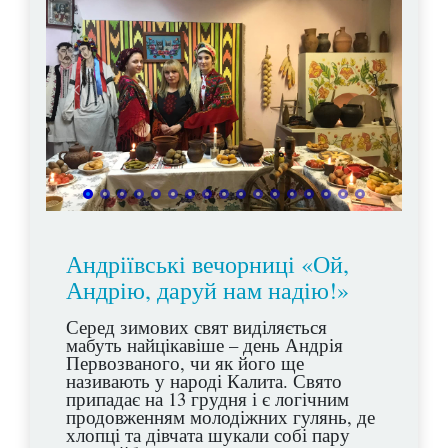
Андріївські вечорниці «Ой,
Андрію, даруй нам надію!»
Серед зимових свят виділяється
мабуть найцікавіше – день Андрія
Первозваного, чи як його ще
називають у народі Калита. Свято
припадає на 13 грудня і є логічним
продовженням молодіжних гулянь, де
хлопці та дівчата шукали собі пару