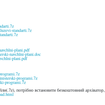
ndarti.7z
uzevi-standarti.7z
tandarti.7z
navchlni-plani.pdf
erski-navchlni-plani.doc
vchlni-plani.pdf
programi.7z
nisterski-programi.7z
ski-programi.7z
йли(.7z), потрібно встановити безкоштовний архіватор
oad.html