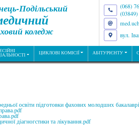
нець-Подільський
(068) 7
(03849)
медичний
med.uch
ховий коледж
вул. Ів
ЕСІЙНІ
ЦИКЛОВІ КОМІСІЇ
АБІТУРІЄНТУ
ІАЛЬНОСТІ
едньої освіти підготовки фахових молодших бакалаврів
рава.pdf
ава.pdf
ичної діагногстики та лікування.pdf