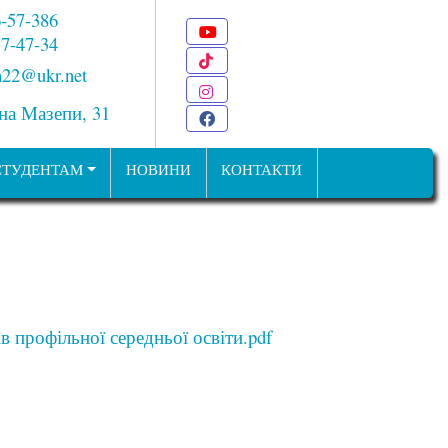
6-57-386
Youtube
 7-47-34
TikTok
22@ukr.net
Instagram
ана Мазепи, 31
Facebook
СТУДЕНТАМ
НОВИНИ
КОНТАКТИ
 профільної середньої освіти.pdf