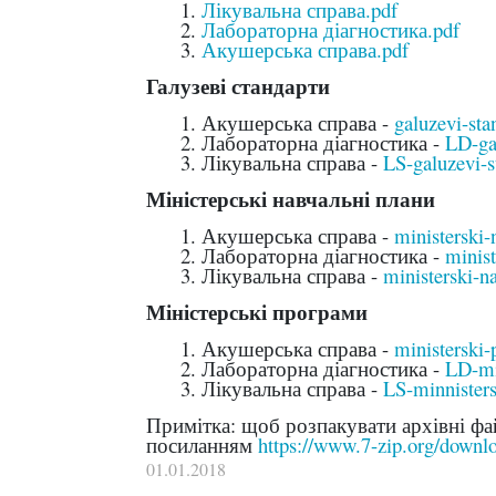
Лікувальна справа.pdf
Лабораторна діагностика.pdf
Акушерська справа.pdf
Галузеві стандарти
Акушерська справа -
galuzevi-sta
Лабораторна діагностика -
LD-gal
Лікувальна справа -
LS-galuzevi-s
Міністерські навчальні плани
Акушерська справа -
ministerski-
Лабораторна діагностика -
minist
Лікувальна справа -
ministerski-na
Міністерські програми
Акушерська справа -
ministerski-
Лабораторна діагностика -
LD-mi
Лікувальна справа -
LS-minnister
Примітка: щоб розпакувати архівні фа
посиланням
https://www.7-zip.org/downl
01.01.2018